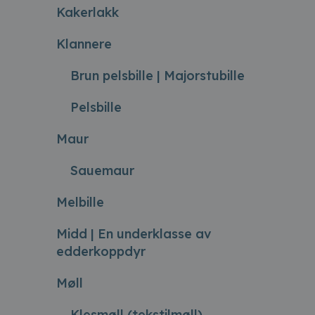
Kakerlakk
Klannere
Brun pelsbille | Majorstubille
Pelsbille
Maur
Sauemaur
Melbille
Midd | En underklasse av
edderkoppdyr
Møll
Klesmøll (tekstilmøll)