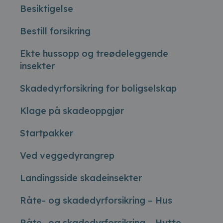
Besiktigelse
Bestill forsikring
Ekte hussopp og treødeleggende
insekter
Skadedyrforsikring for boligselskap
Klage på skadeoppgjør
Startpakker
Ved veggedyrangrep
Landingsside skadeinsekter
Råte- og skadedyrforsikring – Hus
Råte- og skadedyrforsikring – Hytte