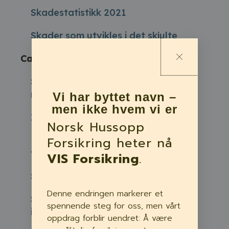
Skadestatistikk 2021
Skader som utvikles i det skjulte
Category:
Fukt og annet
Smeltevann kan forårsake
muggsopp og råteskade
Vi har byttet navn –
men ikke hvem vi er
Ikke glem å lufte om vinteren
Norsk Hussopp
Forsikring heter nå
Pass på dette når du pakker bort
vinteren
VIS Forsikring
.
Slik fjerner du muggsopp
Denne endringen markerer et
Skal du etterisolere? Pass på at du
spennende steg for oss, men vårt
ikke får fukt og råte
oppdrag forblir uendret: Å være