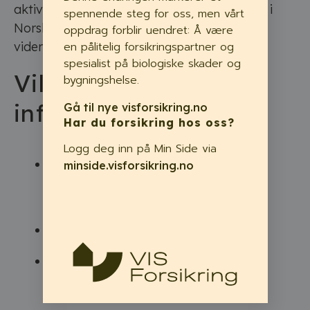
aktivitet i etterkant tar du kontakt med oss i
spennende steg for oss, men vårt
Norsk Hussopp Forsikring så hjelper vi deg
oppdrag forblir uendret: Å være
en pålitelig forsikringspartner og
videre.
spesialist på biologiske skader og
Vil du ha mer
bygningshelse.
informasjon?
Gå til nye visforsikring.no
Har du forsikring hos oss?
Logg deg inn på Min Side via
Her finner du sjekkpunkter for
minside.visforsikring.no
forebygging av skadeinsekter og
insektskader.
Fakta, tips og råd om stokkmaur
Fakta, tips og råd om svart
jordmaur