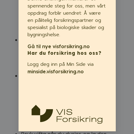
utlufting, gjerne med daglig
spennende steg for oss, men vårt
gjennomtrekk. Dette er spesielt viktig
oppdrag forblir uendret: Å være
på bad og i rom med tørketrommel
en pålitelig forsikringspartner og
og vaskemaskin.
spesialist på biologiske skader og
bygningshelse.
Sørg for god luftutskifting og
Gå til nye visforsikring.no
ventilasjon ved tørking av klær.
Har du forsikring hos oss?
Tørking utendørs er et enda bedre
alternativ, når været tillater det.
Logg deg inn på Min Side via
minside.visforsikring.no
Bad og vaskerom bør ha flat terskel
og mekanisk avtrekk. Mekanisk
ventilasjon bør være styrt av relativ
luftfuktighet (RF) og ikke slå seg av
før under 65% RF. Hvis boligen har
balansert ventilasjon er det
tilstrekkelig med flat terskel.