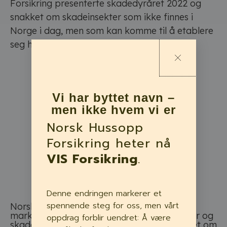
Forsikring presenterte skadedyråret 2022 og
snakket om skadeinsekter som ikke finnes i
Norge i dag, men som kan komme til å etablere
seg her i fremtiden.
Vi har byttet navn –
men ikke hvem vi er
Norsk Hussopp
Forsikring heter nå
VIS Forsikring
.
Denne endringen markerer et
spennende steg for oss, men vårt
Norsk Hussopp Forsikring (NHF) er
markedsledende på forsikring av råteskader og
oppdrag forblir uendret: Å være
skadedyr. Skadesjef Svein Stormoen snakket om