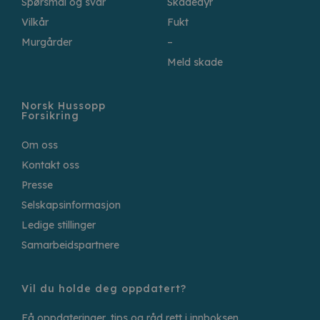
Spørsmål og svar
Skadedyr
Vilkår
Fukt
Murgårder
–
Meld skade
Norsk Hussopp
Forsikring
Om oss
Kontakt oss
Presse
Selskapsinformasjon
Ledige stillinger
Samarbeidspartnere
Vil du holde deg oppdatert?
Få oppdateringer, tips og råd rett i innboksen.