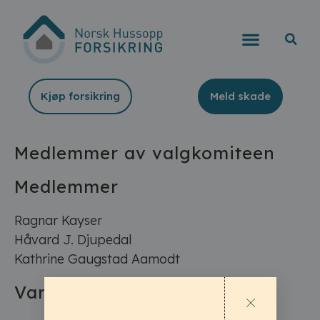
Kjøp forsikring
Meld skade
Medlemmer av valgkomiteen
Medlemmer
Ragnar Kayser
Håvard J. Djupedal
Kathrine Gaugstad Aamodt
Varamedlem