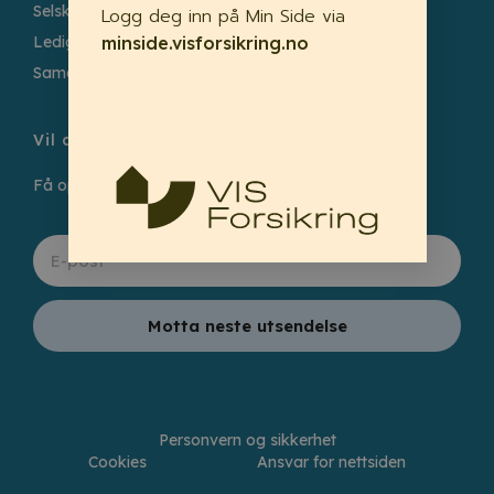
Selskapsinformasjon
Logg deg inn på Min Side via
minside.visforsikring.no
Ledige stillinger
Samarbeidspartnere
Vil du holde deg oppdatert?
Få oppdateringer, tips og råd rett i innboksen.
Motta neste utsendelse
Personvern og sikkerhet
Cookies
Ansvar for nettsiden