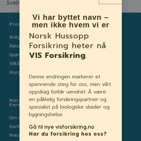
Svein Stormoen
Vi har byttet navn –
men ikke hvem vi er
Produkter
Skadevoldere
Norsk Hussopp
Bolig og fritidsbolig
Råte
Forsikring heter nå
Reise
Insekter
VIS Forsikring
.
Spørsmål og svar
Skadedyr
Vilkår
Fukt
Murgårder
–
Denne endringen markerer et
Meld skade
spennende steg for oss, men vårt
oppdrag forblir uendret: Å være
en pålitelig forsikringspartner og
Norsk Hussopp
Forsikring
spesialist på biologiske skader og
bygningshelse.
Om oss
Gå til nye visforsikring.no
Kontakt oss
Har du forsikring hos oss?
Presse