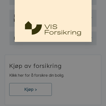
Hva er mitt ansvar som
kunde?
Hva menes med bekjempelse?
Kjøp av forsikring
Klikk her for å forsikre din bolig.
Kjøp >