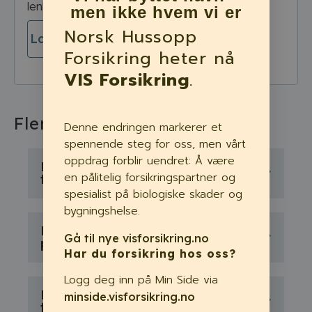
lenken under
men ikke hvem vi er
Norsk Hussopp
Last ned vilkår og IPID >
Forsikring heter nå
VIS Forsikring
.
Flere detaljer
Denne endringen markerer et
spennende steg for oss, men vårt
oppdrag forblir uendret: Å være
Hva er ikke dekket av
en pålitelig forsikringspartner og
forsikringen?
spesialist på biologiske skader og
bygningshelse.
Finnes det noen begrensninger
Gå til nye visforsikring.no
på hva forsikringen dekker?
Har du forsikring hos oss?
Logg deg inn på Min Side via
Hvordan kjøper jeg
minside.visforsikring.no
forsikringen?