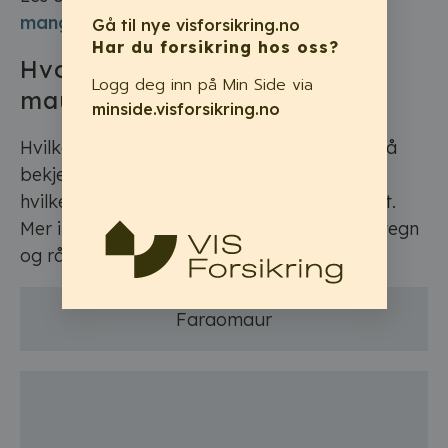
mange tror
Gå til nye visforsikring.no
Har du forsikring hos oss?
Hvordan bekjempe og fjerne
Logg deg inn på Min Side via
maur
minside.visforsikring.no
Hvilken strategi og metode en benytter for å
bekjempe mauren varierer blant annet av
hvilken type maur det er og skadeomfanget.
Mer informasjon om de ulike artene, kjennetegn
og råd for bekjempelse:
Faraomaur