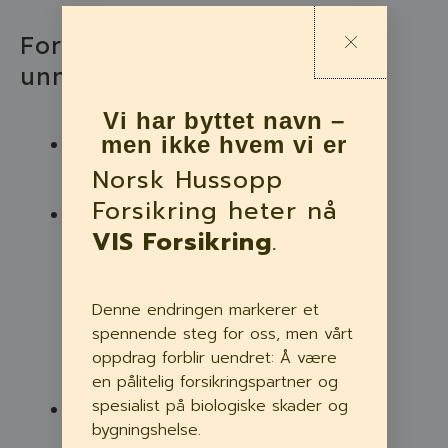
Forebyggende tiltak for å
unngå kondens
Vi har byttet navn –
men ikke hvem vi er
Ved lav luftfuktighet er risikoen for
kondensproblemer mindre.
Norsk Hussopp
Forsikring heter nå
Generell god ventilasjon. Har du
VIS Forsikring
.
vegger som har lav temperatur,
anbefales det å gi rommet et
varmetilskudd og i tillegg å ha en
Denne endringen markerer et
luftespalte mellom møbel og
spennende steg for oss, men vårt
yttervegg for å sikre god
oppdrag forblir uendret: Å være
luftsirkulasjon.
en pålitelig forsikringspartner og
spesialist på biologiske skader og
Regelmessige utluftinger. Dette er
bygningshelse.
spesielt viktig i rom hvor det er