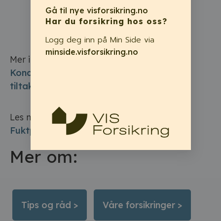
mange mennesker og hvor det
Gå til nye visforsikring.no
foregår vasking og koking.
Har du forsikring hos oss?
Logg deg inn på Min Side via
minside.visforsikring.no
Mer informasjon om kondens:
SINTEF –
Kondens på kalde overflater. Årsaker og
tiltak
Les mer om:
Insekter
Skadedyr
Råte
Fuktproblemer
Tips og råd
Mer om:
Tips og råd >
Våre forsikringer >