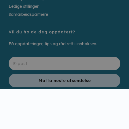
Ledige stillinger
Samarbeidspartnere
Vil du holde deg oppdatert?
Få oppdateringer, tips og råd rett i innboksen.
Motta neste utsendelse
Personvern og sikkerhet
Cookies
Ansvar for nettsiden