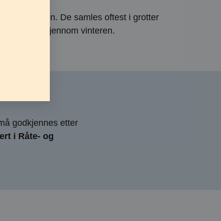
e på vinteren. De samles oftest i grotter
uftfuktighet gjennom vinteren.
g må godkjennes etter
rt i Råte- og