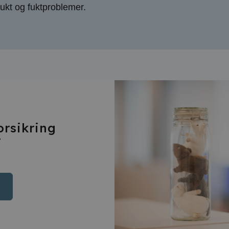
ukt og fuktproblemer.
orsikring
r