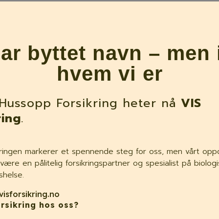
åren
FREDET: De er fredet i Norge, og det er ikke
har byttet navn – men 
00
tillatt å fange eller avlive dyrene uten tillatelse.
pip
hvem vi er
hvor
Hussopp Forsikring heter nå
VIS
ring
.
nattaktive og som bruker ekkolokalisasjon med høyfrekve
etiden. Ynglekoloniene samles på våren og forsommeren og
ingen markerer et spennende steg for oss, men vårt oppdr
kledning, på loft og i trevegger, og ellers hvor det finne
være en pålitelig forsikringspartner og spesialist på biolog
shelse.
 til to unger. I den påfølgende periode vil mor forlate o
visforsikring.no
rsikring hos oss?
 natt for å die ungene. I denne perioden er kolonien spesi