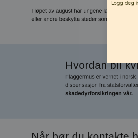
Logg deg i
I løpet av august har ungene lært å fly og 
eller andre beskytta steder som er frostfri
Hvordan bli kv
Flaggermus er vernet i norsk l
dispensasjon fra statsforvalt
skadedyrforsikringen vår.
Når bør du kontakte h