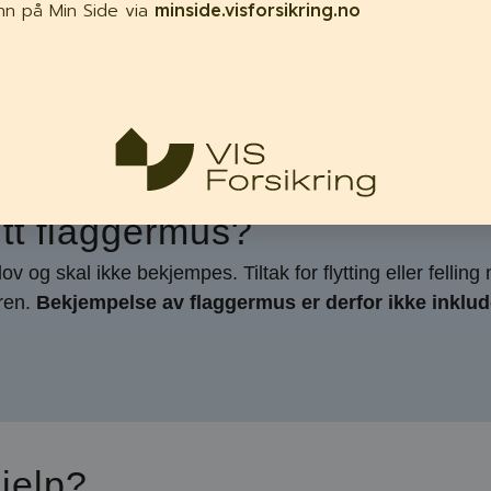
nn på Min Side via
minside.visforsikring.no
ynglekolonien løses opp. Flaggermusene i Norge går i dval
e, men som holder lave temperaturer (2-8 grader) og høy l
itt flaggermus?
ov og skal ikke bekjempes. Tiltak for flytting eller fellin
eren.
Bekjempelse av flaggermus er derfor ikke inklude
jelp?