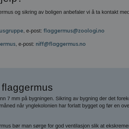
us og sikring av boligen anbefaler vi å ta kontakt med
musgruppe
flaggermus@zoologi.no
, e-post:
germus
niff@flaggermus.no
, e-post:
 flaggermus
 enn 7 mm på bygningen. Sikring av bygning der det for
åned når ynglekolonien har forlatt bygget og før en over
mus bør man sørge for god ventilasjon slik at ekskremen