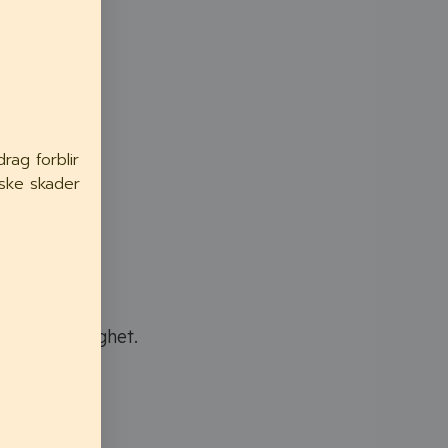
ag forblir
iske skader
høy luftfuktighet.