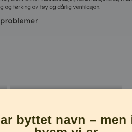
g og tørking av tøy og dårlig ventilasjon.
tproblemer
t
KONDENS: Vedvarende kondens er et ofte et
dårlig tegn.
har byttet navn – men 
roblemer og fuktskader