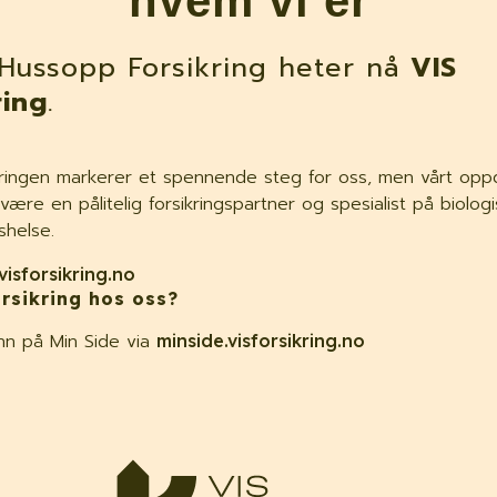
hvem vi er
Hussopp Forsikring heter nå
VIS
ring
.
ingen markerer et spennende steg for oss, men vårt oppdr
være en pålitelig forsikringspartner og spesialist på biolog
 vanlig på kjøkken og bad
shelse.
visforsikring.no
rsikring hos oss?
nn på Min Side via
minside.visforsikring.no
oll og husedderkopp i kjeller, kan være et tegn på for 
av fuktproblemer