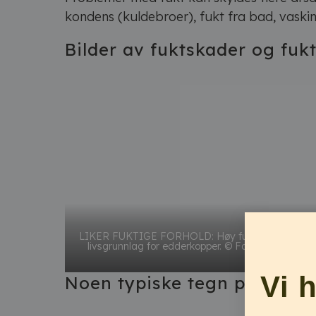
kondens (kuldebroer), fukt fra bad, vaskin
Bilder av fuktskader og fuk
LIKER FUKTIGE FORHOLD: Høy fuktighet og god
livsgrunnlag for edderkopper. © Foto: Effecta AS
Vi 
Noen typiske tegn på fuktp