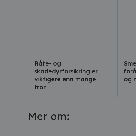
Råte- og
Sme
skadedyrforsikring er
for
viktigere enn mange
og 
tror
Mer om: