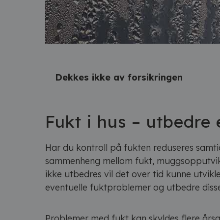
Dekkes ikke av forsikringen
Fukt i hus – utbedre
Har du kontroll på fukten reduseres samti
sammenheng mellom fukt, muggsopputviklin
ikke utbedres vil det over tid kunne utvik
eventuelle fuktproblemer og utbedre disse
Problemer med fukt kan skyldes flere årsak