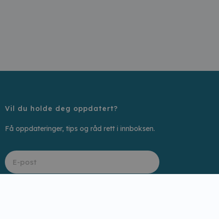
Vil du holde deg oppdatert?
Få oppdateringer, tips og råd rett i innboksen.
Motta neste utsendelse