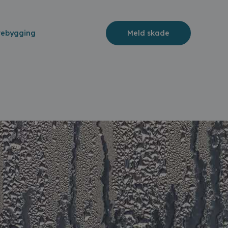
rebygging
Meld skade