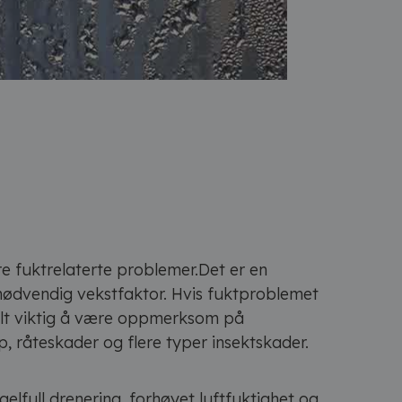
re fuktrelaterte problemer.Det er en
nødvendig vekstfaktor. Hvis fuktproblemet
sielt viktig å være oppmerksom på
 råteskader og flere typer insektskader.
elfull drenering, forhøyet luftfuktighet og