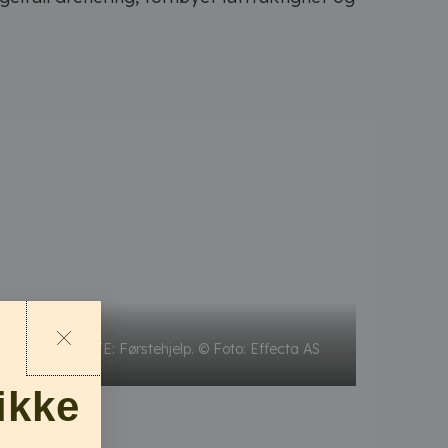
TAKLEKKASJE: Førstehjelp. © Foto: Effecta AS
ikke