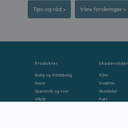
Tips og råd >
Våre forsikringer >
Produkter
Skadevolde
Bolig og fritidsbolig
Råte
Reise
Insekter
Spørsmål og svar
Skadedyr
Vilkår
Fukt
Murgårder
–
Meld skade