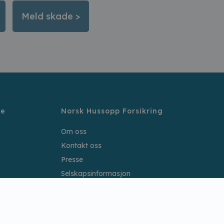
Meld skade >
re
Norsk Hussopp Forsikring
Om oss
Kontakt oss
Presse
Selskapsinformasjon
Ledige stillinger
Samarbeidspartnere