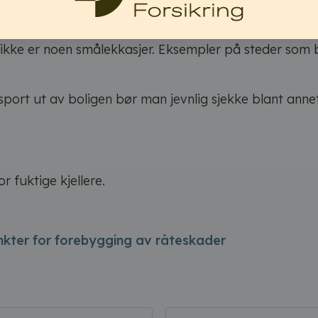
ntilasjon. Sørg for å ha nok lufteluker og ventiler, og
t ikke er noen smålekkasjer. Eksempler på steder som
sport ut av boligen bør man jevnlig sjekke blant ann
r fuktige kjellere.
kter for forebygging av råteskader