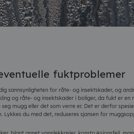
 eventuelle fuktproblemer
dig sannsynligheten for råte- og insektskader, og and
g og råte- og insektskader i boliger, da fukt er en 
le seg mugg eller det som verre er. Det er derfor spe
. Lykkes du med det, reduseres sjansen for muggsopp,
er, blant annet vannlekkasjer, konstruksjonsfeil, mang