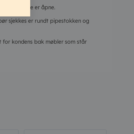
 pass på at de er åpne.
 bør sjekkes er rundt pipestokken og
et for kondens bak møbler som står