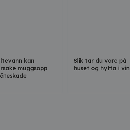
ltevann kan
Slik tar du vare på
årsake muggsopp
huset og hytta i vin
råteskade