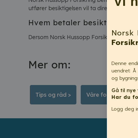
Vi 
utfører besiktigelsen vil ta direkte kontakt
Hvem betaler besiktigelsen
Norsk 
Dersom Norsk Hussopp Forsikring velger å
Forsik
Mer om:
Denne endr
uendret: Å 
og bygning
Gå til nye 
Tips og råd >
Våre forsikringer >
Har du fo
Logg deg i