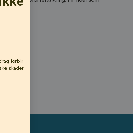
ikke
et.
ag forblir
iske skader