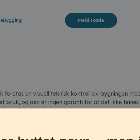
rebygging
Meld skade
ak foretas en visuell teknisk kontroll av bygningen m
et bruk, og den er ingen garanti for at det ikke finnes
il å besiktige forsikret bygning.
eidende firmaer med kompetanse, erfaring og gode ru