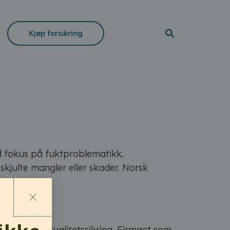
Kjøp forsikring
ed fokus på fuktproblematikk.
 skjulte mangler eller skader. Norsk
tiner for kvalitetssikring. Firmaet som