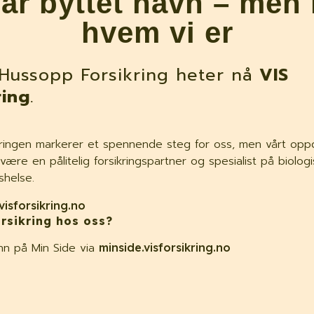
har byttet navn – men 
 for å avtale tidspunkt.
hvem vi er
?
Hussopp Forsikring heter nå
VIS
 besiktige bygningen, betales kostnadene av selskap
ring
.
ingen markerer et spennende steg for oss, men vårt oppdr
være en pålitelig forsikringspartner og spesialist på biolog
shelse.
visforsikring.no
Meld skade >
rsikring hos oss?
nn på Min Side via
minside.visforsikring.no