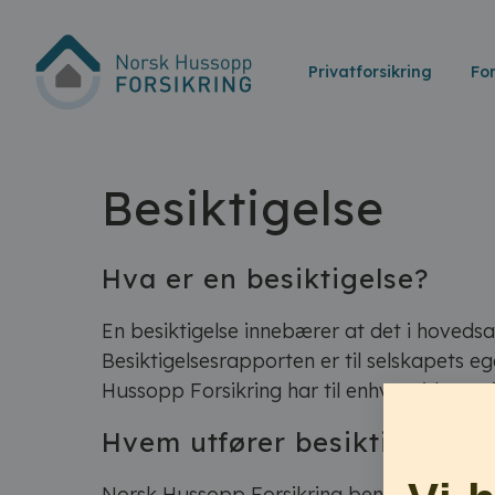
Privatforsikring
Fo
Besiktigelse
Hva er en besiktigelse?
En besiktigelse innebærer at det i hoveds
Besiktigelsesrapporten er til selskapets eg
Hussopp Forsikring har til enhver tid rett t
Hvem utfører besiktigelsen?
Norsk Hussopp Forsikring benytter samarb