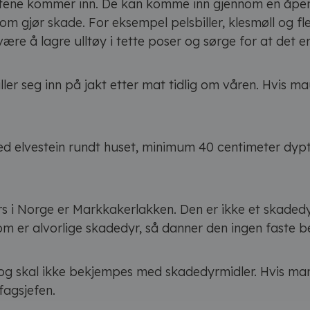
ktene kommer inn. De kan komme inn gjennom en åpen dø
om gjør skade. For eksempel pelsbiller, klesmøll og f
være å lagre ulltøy i tette poser og sørge for at det e
ler seg inn på jakt etter mat tidlig om våren. Hvis mau
elvestein rundt huset, minimum 40 centimeter dypt, 
i Norge er Markkakerlakken. Den er ikke et skadedyr, 
om er alvorlige skadedyr, så danner den ingen faste b
 og skal ikke bekjempes med skadedyrmidler. Hvis m
fagsjefen.