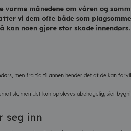
 de varme månedene om våren og somme
atter vi dem ofte både som plagsomme og
 så kan noen gjøre stor skade innendørs.
dørs, men fra tid til annen hender det at de kan forvill
problematisk, men det kan oppleves ubehagelig, sier by
r seg inn