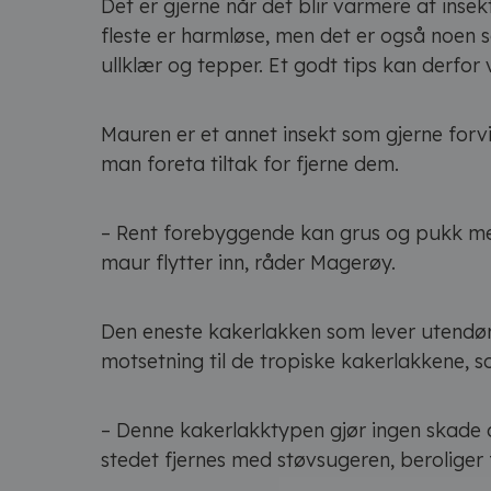
Det er gjerne når det blir varmere at inse
fleste er harmløse, men det er også noen s
ullklær og tepper. Et godt tips kan derfor 
Mauren er et annet insekt som gjerne forvil
man foreta tiltak for fjerne dem.
– Rent forebyggende kan grus og pukk med 
maur flytter inn, råder Magerøy.
Den eneste kakerlakken som lever utendørs 
motsetning til de tropiske kakerlakkene, s
– Denne kakerlakktypen gjør ingen skade
stedet fjernes med støvsugeren, beroliger 