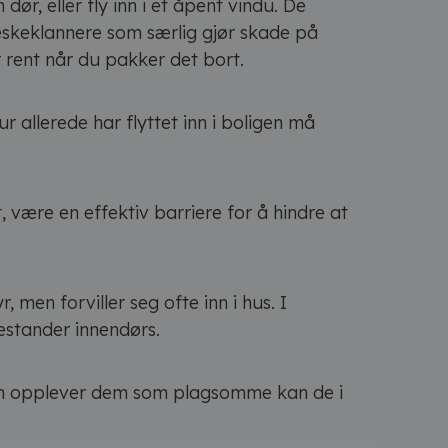
r, eller fly inn i et åpent vindu. De
leskeklannere som særlig gjør skade på
r rent når du pakker det bort.
r allerede har flyttet inn i boligen må
være en effektiv barriere for å hindre at
men forviller seg ofte inn i hus. I
estander innendørs.
an opplever dem som plagsomme kan de i