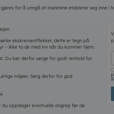
gjøres for å unngå at insektene etablerer seg inne i h
asjen
V
mørke ekskrementflekker, dette er tegn på
p
yr – ikke ta de med inn når du kommer hjem.
at. Du bør derfor sørge for godt renhold for
p
uktige miljøer. Sørg derfor for god
S
re
ik at du oppdager eventuelle angrep før de